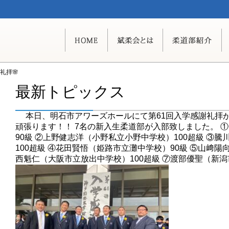
礼拝🌸
最新トピックス
本日、明石市アワーズホールにて第61回入学感謝礼拝が
頑張ります！！ 7名の新入生柔道部が入部致しました。 
90級 ②上野健志洋（小野私立小野中学校）100超級 ③
100超級 ④花田賢悟（姫路市立灘中学校）90級 ⑤山﨑陽
西魁仁（大阪市立放出中学校）100超級 ⑦渡部優聖（新潟