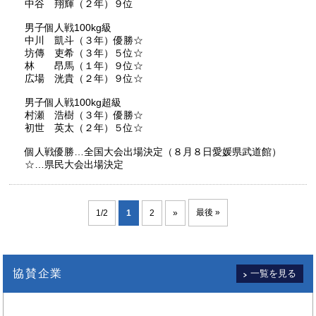
中谷 翔輝（２年）９位
男子個人戦100kg級
中川 凱斗（３年）優勝☆
坊傳 吏希（３年）５位☆
林 昂馬（１年）９位☆
広場 洸貴（２年）９位☆
男子個人戦100kg超級
村瀬 浩樹（３年）優勝☆
初世 英太（２年）５位☆
個人戦優勝…全国大会出場決定（８月８日愛媛県武道館）
☆…県民大会出場決定
最後 »
1/2
1
2
»
協賛企業
一覧を見る