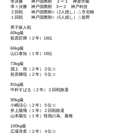
準決勝 神戸国際附 ２ー１ 神港学園
準々決勝 神戸国際附 3ー２ 神戸科技
２回戦 神戸国際附○（2人残し）△市尼崎
１回戦 神戸国際附○（5人残し）△龍野
男子個人戦
60kg級
荻原匠輝（２年）16位
66kg級
山口泰知（１年）16位
73kg級
淵上 朔（２年）２位☆
前原獅琉（２年）５位☆
81kg級
中村すばる（２年）２回戦敗退
90kg級
小嶋涼心（２年）５位☆
井上陽飛（１年）２回戦敗退
山本陽生（１年）怪我の為、棄権
100kg級
広場洸貴（２年）４位☆