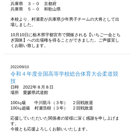
兵庫県 ３－０ 京都府
兵庫県 ５－０ 和歌山県
本校より、村瀬君が兵庫県少年男子チームの大将として出
場しました。
10月10日に栃木県宇都宮市で開催される【いちご一会とち
ぎ国体】への出場権を得ることができました。ご声援宜し
くお願い致します。
2022/09/10
令和４年度全国高等学校総合体育大会柔道競
技
日時 2022年８月８日
場所 愛媛県武道館
100㎏級 中川凱斗（３年） ２回戦敗退
100㎏超級 村瀬浩樹（３年） ２回戦敗退
応援していただいた関係者の皆様に深く感謝を申し上げま
す。
今後とも応援よろしくお願いいたします。