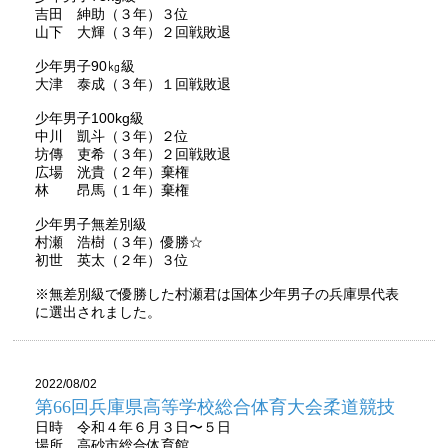
吉田 紳助（３年）３位
山下 大輝（３年）２回戦敗退
少年男子90㎏級
大津 泰成（３年）１回戦敗退
少年男子100kg級
中川 凱斗（３年）２位
坊傳 吏希（３年）２回戦敗退
広場 洸貴（２年）棄権
林 昂馬（１年）棄権
少年男子無差別級
村瀬 浩樹（３年）優勝☆
初世 英太（２年）３位
※無差別級で優勝した村瀬君は国体少年男子の兵庫県代表
に選出されました。
2022/08/02
第66回兵庫県高等学校総合体育大会柔道競技
日時 令和４年６月３日〜５日
場所 高砂市総合体育館