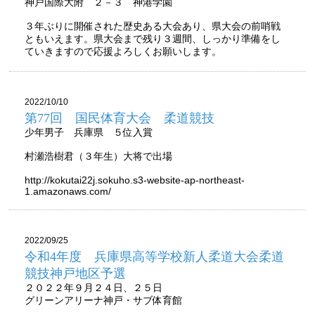
神戸国際大附 ２－３ 神港学園
３年ぶりに開催された歴史ある大会あり、県大会の前哨戦
ともいえます。県大会まで残り３週間、しっかり準備をし
ていきますので応援よろしくお願いします。
2022/10/10
第77回 国民体育大会 柔道競技
少年男子 兵庫県 ５位入賞
村瀬浩樹君（３年生）大将で出場
http://kokutai22j.sokuho.s3-website-ap-northeast-
1.amazonaws.com/
2022/09/25
令和4年度 兵庫県高等学校新人柔道大会柔道
競技神戸地区予選
２０２２年９月２４日、２５日
グリーンアリーナ神戸・サブ体育館