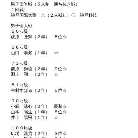
男子団体戦（５人制 勝ち抜き戦）
１回戦
神戸国際大附 △（２人残し）〇 神戸科技
男子個人戦
６０㎏級
荻原 匠輝（２年） ５位☆
６６㎏級
山口 泰知（１年） ☆
７３㎏級
前原 獅琉（２年） ９位☆
淵上 朔 （２年） ☆
８１㎏級
中村すばる（２年） ５位☆
９０㎏級
小嶋 涼心（２年） 優勝☆
山本 陽生（１年） ５位☆
井上 陽飛（１年） ☆
１００㎏級
広場 洸貴（２年） ３位☆