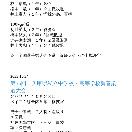
林 昂馬（１年）８位
松本 竜（１年）２回戦敗退
井上稟人（１年）怪我の為、棄権
100kg超級
初世英太（２年）優勝☆
橋本悠矢（２年）2回戦敗退
辻井詢太朗（１年）２回戦敗退
井上大和（１年）２回戦敗退
☆…全国選手県大会予選、近畿大会への出場決定
2022/10/24
第65回 兵庫県私立中学校・高等学校親善柔
道大会
２０２２年１０月２３日
ベイコム総合体育館 格技室
男子団体戦（７人制・点取り）
１回戦
神戸国際大附 ７－０ 白陵
準々決勝戦