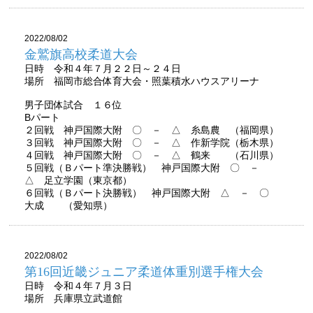
2022/08/02
金鷲旗高校柔道大会
日時 令和４年７月２２日～２４日
場所 福岡市総合体育大会・照葉積水ハウスアリーナ
男子団体試合 １６位
Bパート
２回戦 神戸国際大附 〇 － △ 糸島農 （福岡県）
３回戦 神戸国際大附 〇 － △ 作新学院（栃木県）
４回戦 神戸国際大附 〇 － △ 鶴来 （石川県）
５回戦（Ｂパート準決勝戦） 神戸国際大附 〇 －
△ 足立学園（東京都）
６回戦（Ｂパート決勝戦） 神戸国際大附 △ － 〇
大成 （愛知県）
2022/08/02
第16回近畿ジュニア柔道体重別選手権大会
日時 令和４年７月３日
場所 兵庫県立武道館