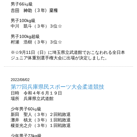
男子66㎏級
𠮷田 紳助（３年）棄権
男子100kg級
中川 凱斗（３年）３位☆
男子100kg超級
村瀬 浩樹（３年）３位☆
※☆9月11日（日）に埼玉県立武道館でおこなわれる全日本
ジュニア体重別選手権大会に出場が決定しました。
2022/08/02
第77回兵庫県民スポーツ大会柔道競技
日時 令和４年６月１９日
場所 兵庫県立武道館
少年男子60㎏級
新田 聖人（３年）２回戦敗退
灘井 槙太（３年）１回戦敗退
榎並光之介（３年）１回戦敗退
少年男子73kg級