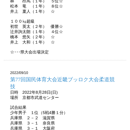
林 昂馬（１年） ５位☆
松本 竜 （１年） ８位☆
井上 稟人（１年） ☆
１００㎏超級
初世 英太（２年） 優勝☆
辻井詢太朗（１年） ４位☆
橋本 悠矢（２年） ☆
井上 大和（１年） ☆
☆･･･県大会出場決定
2022/09/10
第77回国民体育大会近畿ブッロク大会柔道競
技
日時 2022年8月28日(日)
場所 京都市武道センター
試合結果
少年男子 １位（5戦4勝１分）
兵庫県 ２－２ 滋賀県
兵庫県 ３－１ 奈良県
兵庫県 ３－１ 大阪府